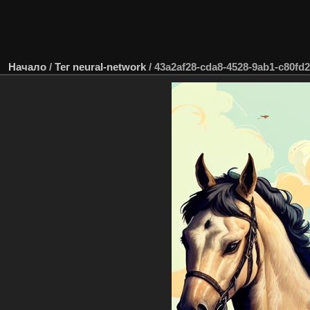
Начало
/
Тег
neural-network
/
43a2af28-cda8-4528-9ab1-c80fd2