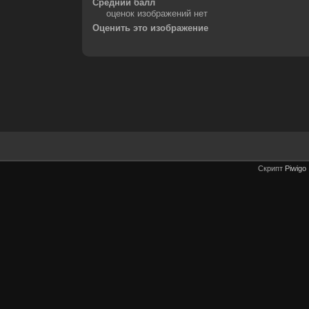
Средний балл
оценок изображений нет
Оценить это изображение
Скрипт
Piwigo