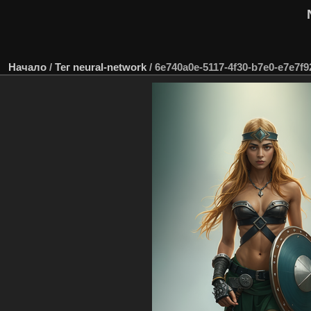
Начало
/
Тег
neural-network
/
6e740a0e-5117-4f30-b7e0-e7e7f9