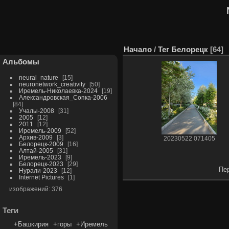
Начало
/
Тег
Белорецк
64
Альбомы
neural_nature
15
neuronetwork_creativity
50
Иремель-Николаевка-2024
19
Александровская_Сопка-2006
84
Учалы-2008
31
2005
12
2011
12
Иремель-2009
52
Архив-2009
3
20230522 071405
Белорецк-2009
16
Алтай-2005
31
Иремель-2023
9
Белорецк-2023
29
Пе
Нурали-2023
12
Internet Pictures
1
изображений: 376
Теги
+Башкирия
+горы
+Иремель